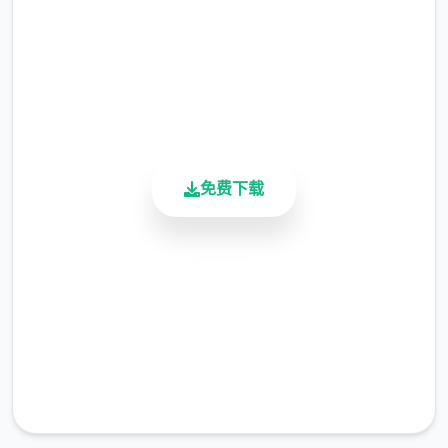
2.3M+
批草莓种子。 （另外要注意每个季度的第一天
总下载量
花店不开门，请计划好你的收获时间）
4.9/5
用户评分
当我们第一次卖出一种作物时，以后就可以在
900K+
花店直接买到他们了，所以除非是镇长女儿的
活跃用户
任务需求，否则除了卷心菜草莓菠萝，其他作
物我们都只需要种一个。
免费下载
当然，为了完成任务，我们可以在左上角留一
小片5*5的地用来种植其他作物。（主要是每
安全下载
个角色表白用的花，每种十株）
高速安装
有一个必备的技巧是，我们在收获之前可以先
吃一个加收获量的料理，这里推荐的料理是
完全免费
（根据获得难度为顺序）：曲奇（食堂购买，
客服支持
25％加成）黄色草药（50层以后矿洞获得，
25％加成）蛋糕或者芝士蛋糕（厨房制作，