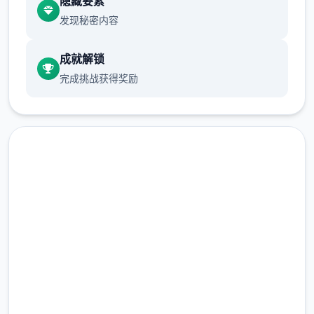
隐藏要素
务可以解锁胡萝卜和土豆，之后可以解锁卷心
发现秘密内容
菜，前三种作物的收益都不高，我们只需要少
量种植就可以了。
成就解锁
完成挑战获得奖励
从卷心菜开始，作物的收益将会大幅提高，如
果我们全部种满，在十天后就至少能收获
15*15*840=189000G，初步实现经济自由。
收获第一批卷心菜后，我们就可以种植草莓和
其他作物了。种草莓的收益比卷心菜还高，并
且只要5天就可以成熟，可以快速回本，推荐
汉化版下载 Forestia-小镇的
第二批作物直接种草莓直到我们解锁夏天的菠
萝为止。（但是笔者的菠萝还没收获就已经通
牧场生活
关了）
完整版游戏，免费体验
种子没有不应季的惩罚，但是每个季节花店的
种子是不同的，所以我们最好在夏天之前屯一