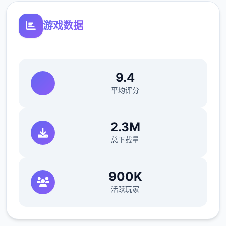
50%加成）巧克力蛋糕或煎饼（厨房制作，
75%加成）松茸饭（厨房制作，100%加成）
游戏数据
菠萝蛋糕（厨房制作，100%加成）。
以防万一还是说一下，水壶可以像锤子一样在
ザナ（扎娜，后面简称铁匠）那里升级，升级
9.4
后长按蓄力可以批量浇水，最强的水壶可以一
平均评分
次浇5*5。
2.3M
总下载量
1.2畜牧业
畜牧业是本作最不赚钱，用时最久的一个系
900K
统。我们要先去找ノーティ（诺蒂，后面简称
活跃玩家
建筑师）建好鸡舍/牛棚，レトリー（莱特莉，
后面简称狗狗）就会送我们一只鸡/牛，每天刷
毛说话增加它的好感度，成年动物就会给我们