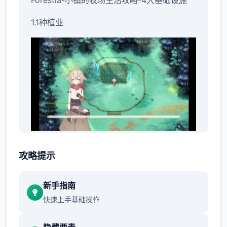
Forestia-小镇的牧场生活攻略-4大基础设施
1.1种植业
种植业是本作最赚钱，最省事的一个系统，但
攻略提示
是回本慢，投入高的特点导致我们在大前期只
要完成规定的种植任务即可，十天左右解锁卷
新手指南
心菜后，再开始大批量种植作物。
快速上手基础操作
开局我们会收到一些芜菁的种子，收获后给ビ
スティ（碧丝蒂，后面简称镇长女儿）完成任