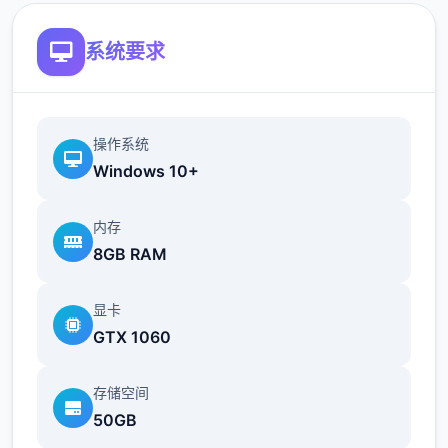
产蛋/奶。因为我们后期制作的很多料理都需要
用到蛋奶，所以非必要的话别卖。
系统要求
畜牧业的等级变高后，我们给女主们送礼会获
得一定的好感度加成，所以尽快建好鸡舍牛棚
是很有必要的。
操作系统
Windows 10+
除了第一只鸡和牛，新动物的来源是孵蛋器孵
和妊娠怀孕，或者花高价从狗狗家买，牛的话
内存
建议是买，因为妊娠的时间太太太长了。
8GB RAM
注意牛不要一次性买满，因为狗狗的一个任务
显卡
是必须妊娠得到一个小牛，而你直接买得到的
GTX 1060
牛是大牛，扩建牛棚的任务在后面，就会卡
关，笔者自己卡了很多天才发现在手账处c键
存储空间
卖牛，哭了。
50GB