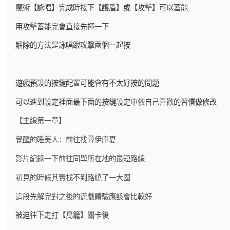
魔術【詠唱】完成時按下【護盾】或【攻擊】可以蓄能
用攻擊蓄能完會直接先揮一下
解除的方法是詠唱跟攻擊兩個一起按
遊戲預設的按鍵配置可能會有不太好按的問題
可以進到設定裡面最下面的按鍵設定中依自己喜歡的習慣做修改
【主線第一章】
覺醒的睡美人：前往找尋伊庫夏
影片紀錄一下前往同學所在地的最短路線
初見的時候其實找不到路繞了一大圈
這段先解完對之後的遊戲體驗應該會比較好
被迫往下走打【鳥籠】關卡後