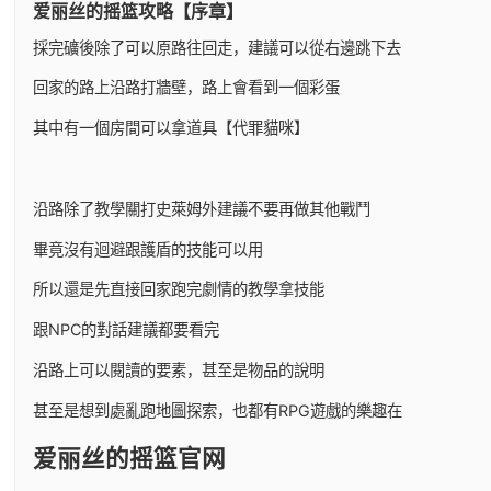
爱丽丝的摇篮攻略【序章】
採完礦後除了可以原路往回走，建議可以從右邊跳下去
回家的路上沿路打牆壁，路上會看到一個彩蛋
其中有一個房間可以拿道具【代罪貓咪】
沿路除了教學關打史萊姆外建議不要再做其他戰鬥
畢竟沒有迴避跟護盾的技能可以用
所以還是先直接回家跑完劇情的教學拿技能
跟NPC的對話建議都要看完
沿路上可以閱讀的要素，甚至是物品的說明
甚至是想到處亂跑地圖探索，也都有RPG遊戲的樂趣在
爱丽丝的摇篮官网