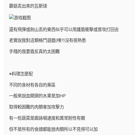
蘑菇丟出來的瓦斯球
還有飛彈或劍山丟的東西似乎可以用護盾衝擊或普攻打回去
老實說我對這類格鬥遊戲(咦?)沒有很熟悉
手殘的我要盾反真的太困難
※料理怎麼配
不同的食材有各自的乘區
一般來說血開頭的水果是加HP
取得較困難的肉類會加攻擊力
有一些蔬菜是跟詠唱速度和異常耐性有關
但不是所有的食譜都能放肉類所以不見得可以加