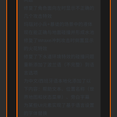
问题
修复了角色面向左时显示不正确的
几个攻击特效
玛瑙对小兵+暴徒的场景中的液体
现在能正确与地面碰撞并形成水池
修复了Wraxe冲刺攻击时倒置显示
的火花特效
修复了下水道环境特效的碰撞问题
重新添加了波兰语（不完整）到语
言选项
为中文/西班牙语本地化添加了以
下内容：帮助文本、位置名称（世
界地图和状态菜单）、旁白字幕
为某些UI元素实现了基于语言设置
的字体替换