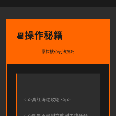
操作秘籍
📆
掌握核心玩法技巧
<p>真红玛瑙攻略:</p>
<p>如果不是刻意的刷主线任务,