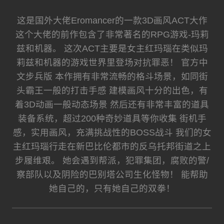
这是国外大佬Eromancer的一款3D画风ACT大作
这个大佬的前作包含了非常著名的RPG游戏-玛莉
兹和机器。 这次ACT主要是女主红玛瑙在类似玛
莉兹和机器的游戏世界里登场对抗罪恶！ 官方中
文步兵版 本作拥有非常流畅的格斗场景，如同街
头霸王一般的打击手感 建模画风十分的出色，有
着3D动画一般动态场景 然后还有非常丰富的道具
装备系统，超过200种奇妙道具等你收集 街机手
感，实用画风，充满挑战性的BOSS战斗 我们的女
主红玛瑙行走在新巴比伦都市的反乌托邦街道之上
步履维艰。 她会遇到帮派，犯罪集团，腐败的警/
察部队以及阴险的巴别塔公司生化怪物！ 能帮助
她自己的，只有她自己的双拳！