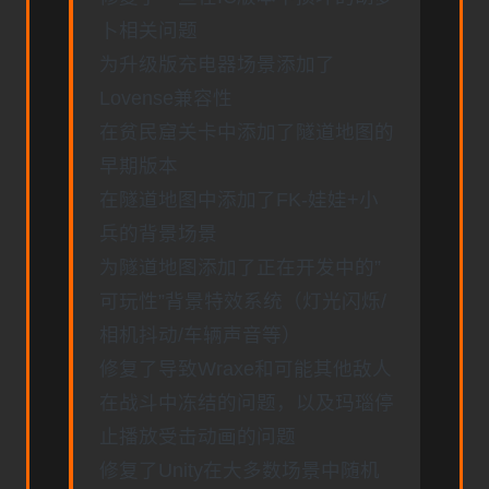
卜相关问题
为升级版充电器场景添加了
Lovense兼容性
在贫民窟关卡中添加了隧道地图的
早期版本
在隧道地图中添加了FK-娃娃+小
兵的背景场景
为隧道地图添加了正在开发中的”
可玩性”背景特效系统（灯光闪烁/
相机抖动/车辆声音等）
修复了导致Wraxe和可能其他敌人
在战斗中冻结的问题，以及玛瑙停
止播放受击动画的问题
修复了Unity在大多数场景中随机