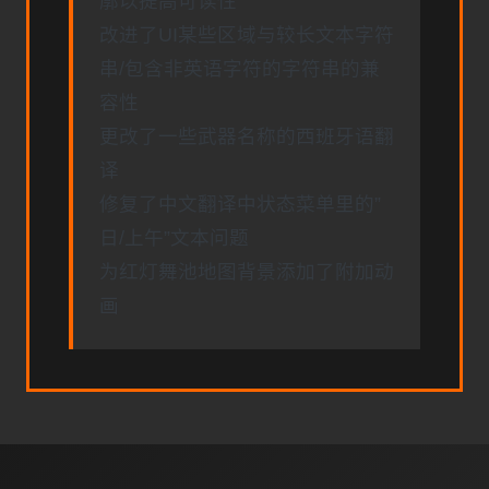
廓以提高可读性
改进了UI某些区域与较长文本字符
串/包含非英语字符的字符串的兼
容性
更改了一些武器名称的西班牙语翻
译
修复了中文翻译中状态菜单里的”
日/上午”文本问题
为红灯舞池地图背景添加了附加动
画