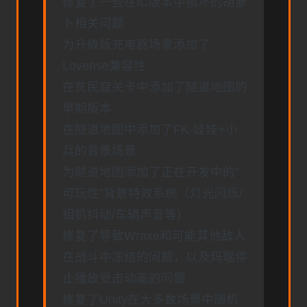
修复了一些在IC版本中损坏的胡萝
卜相关问题
为升级版充电器场景添加了
Lovense兼容性
在贫民窟关卡中添加了隧道地图的
早期版本
在隧道地图中添加了FK-娃娃+小
兵的背景场景
为隧道地图添加了正在开发中的”
可玩性”背景特效系统（灯光闪烁/
相机抖动/车辆声音等）
修复了导致Wraxe和可能其他敌人
在战斗中冻结的问题，以及玛瑙停
止播放受击动画的问题
修复了Unity在大多数场景中随机