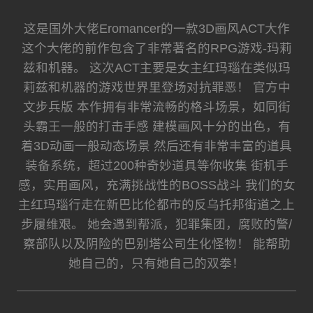
这是国外大佬Eromancer的一款3D画风ACT大作
这个大佬的前作包含了非常著名的RPG游戏-玛莉
兹和机器。 这次ACT主要是女主红玛瑙在类似玛
莉兹和机器的游戏世界里登场对抗罪恶！ 官方中
文步兵版 本作拥有非常流畅的格斗场景，如同街
头霸王一般的打击手感 建模画风十分的出色，有
着3D动画一般动态场景 然后还有非常丰富的道具
装备系统，超过200种奇妙道具等你收集 街机手
感，实用画风，充满挑战性的BOSS战斗 我们的女
主红玛瑙行走在新巴比伦都市的反乌托邦街道之上
步履维艰。 她会遇到帮派，犯罪集团，腐败的警/
察部队以及阴险的巴别塔公司生化怪物！ 能帮助
她自己的，只有她自己的双拳！