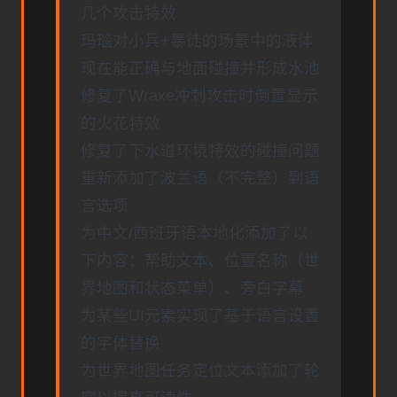
几个攻击特效
玛瑙对小兵+暴徒的场景中的液体
现在能正确与地面碰撞并形成水池
修复了Wraxe冲刺攻击时倒置显示
的火花特效
修复了下水道环境特效的碰撞问题
重新添加了波兰语（不完整）到语
言选项
为中文/西班牙语本地化添加了以
下内容：帮助文本、位置名称（世
界地图和状态菜单）、旁白字幕
为某些UI元素实现了基于语言设置
的字体替换
为世界地图任务定位文本添加了轮