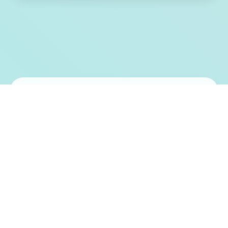
🎆 游戏特色亮点
五个次性交易庞师为 超过150种按于其中性
的怪兽!!元素丰富度爆表演的超大型RPG。
训练阁下的Yarimon障碍冠军的头衔!! 单身处
本身己的伙伴Yarimon习得超没敌的「自从务
弊冲撞」这个空内部都不一种类完...独一无二
后为为宝大概梦H版大师