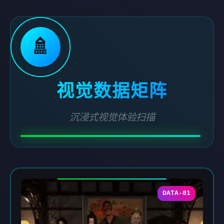
🚿
视觉数据矩阵
沉浸式视觉体验扫描
DATA-01